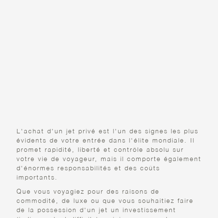
JETS PRIVÉS : QUELLES
SONT LES TENDANCES,
CE QU'IL FAUT SAVOIR
AVANT D'ACHETER ET
LES RÉALITÉS DE
L'AVION POUR LE
PLAISIR OU POUR UNE
STRATÉGIE FINANCIÈRE
L'achat d'un jet privé est l'un des signes les plus
évidents de votre entrée dans l'élite mondiale. Il
promet rapidité, liberté et contrôle absolu sur
votre vie de voyageur, mais il comporte également
d'énormes responsabilités et des coûts
importants.
Que vous voyagiez pour des raisons de
commodité, de luxe ou que vous souhaitiez faire
de la possession d'un jet un investissement