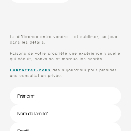
permet de faire bénéficier nos clients des outils et
stratégies les plus récents, tels que les
transactions en cryptomonnaie ou les visites dans
PRÊT À TRANSFORMER
le Métavers, afin de positionner leurs
VOS ANNONCES ?
investissements pour la croissance future.
La différence entre vendre… et sublimer, se joue
dans les détails.
Faisons de votre propriété une expérience visuelle
qui séduit, convainc et marque les esprits.
dès aujourd’hui pour planifier
Contactez-nous
une consultation privée.