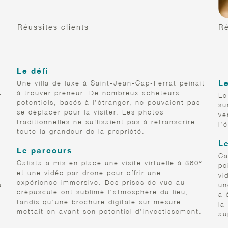
Réussites clients
Ré
L
TRANSFORMER UNE VILLA ISOLÉE
T
EN OPPORTUNITÉ MONDIALE
D
R
Le défi
Le
Une villa de luxe à Saint-Jean-Cap-Ferrat peinait
à trouver preneur. De nombreux acheteurs
r
Le
potentiels, basés à l’étranger, ne pouvaient pas
su
se déplacer pour la visiter. Les photos
ve
traditionnelles ne suffisaient pas à retranscrire
l’
toute la grandeur de la propriété.
L
Le parcours
Ca
Calista a mis en place une visite virtuelle à 360°
po
et une vidéo par drone pour offrir une
vi
expérience immersive. Des prises de vue au
u
un
crépuscule ont sublimé l’atmosphère du lieu,
a 
tandis qu’une brochure digitale sur mesure
la
mettait en avant son potentiel d’investissement.
au
Slide 2 of 3.